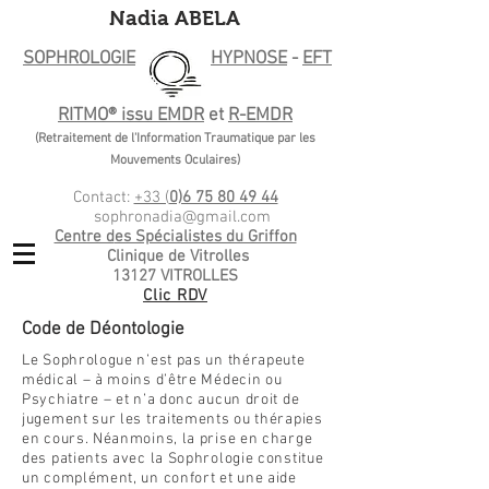
Nadia ABELA
SOPHROLOGIE
HYPNOSE
-
EFT
RITMO® issu EMDR
et
R-EMDR
(Retraitement de l'Information Traumatique par les
Mouvements Oculaires)
Contact:
+33 (
0)6 75 80 49 44
sophronadia@gmail.com
Centre d
es Spécialistes du Griffon
Clinique de Vitrolles
1
3127
VITROLLES
Clic RDV
Code de Déontologie
Le Sophrologue n’est pas un thérapeute
médical – à moins d’être Médecin ou
Psychiatre – et n’a donc aucun droit de
jugement sur les traitements ou thérapies
en cours. Néanmoins, la prise en charge
des patients avec la Sophrologie constitue
un complément, un confort et une aide