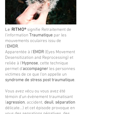
Le
RITMO
®
signifie Retraitement de
l'information
Traumatique
par les
mouvements oculaires issu de
l'
EMDR
.
Apparentée à l'
EMDR
(Eyes Movement
Desensitization and Reprocessing) et
reliée à l'
Hypnose
, cette technique
permet d'
accompagner
les personnes
victimes de ce que l'on appelle un
syndrome de stress post traumatique
.
Vous avez vécu ou vous avez été
témoin d'un évènement traumatisant
(
agression
, accident,
deuil
,
séparation
délicate...) et cet épisode provoque en
vous des sensations négatives, des