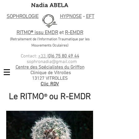
Nadia ABELA
SOPHROLOGIE
HYPNOSE
-
EFT
RITMO® issu EMDR
et
R-EMDR
(Retraitement de l'Information Traumatique par les
Mouvements Oculaires)
Contact:
+33 (
0)6 75 80 49 44
sophronadia@gmail.com
Centre d
es Spécialistes du Griffon
Clinique de Vitrolles
1
3127
VITROLLES
Clic RDV
Le RITMO
ou R-EMDR
®