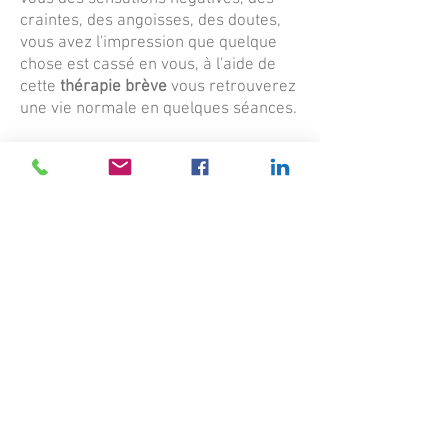
craintes, des angoisses, des doutes,
vous avez l'impression que quelque
chose est cassé en vous, à l'aide de
cette
thérapie brève
vous retrouverez
une vie normale en quelques séances.
Le
RITMO
®
ou le R-EMDR
,sont
des
thérapies brèves
que l'on peut
associer à l'hypnose.
Je saurai vous
accompagner
à
libérer et gérer les :
blocages émotionnels
comportements compulsifs
peurs
manque de
confiance en soi
Conseil ou RDV